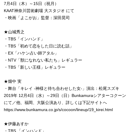
7月4日（木）～15日（祝月）
KAAT神奈川芸術劇場 大スタジオ にて
・映画「よこがお」監督：深田晃司
★山城秀之
・TBS「インハンド」
・TBS「初めて恋をした日に読む話」
・EX「ハケン占い師アタル」
・NTV「獣になれない私たち」レギュラー
・TBS「新しい王様」レギュラー
★畑中 実
・舞台「キレイ -神様と待ち合わせした女-」演出：松尾スズキ
2019年 12月4日（水）～29日（日）Bunkamuraシアターコクーン
にて／他、福岡、大阪公演あり、詳しくは下記サイトへ
https://www.bunkamura.co.jp/s/cocoon/lineup/19_kirei.html
★伊藤あすか
・TBS 「インハンド」