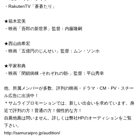
・RakutenTV「蒼蒼たり」
★箱木宏美
・映画「吾郎の新世界」監督：内藤隆嗣
★西山由希宏
・映画「五億円のじんせい」監督：ムン・ソンホ
★平家和典
・映画「閉鎖病棟 -それぞれの朝-」監督：平山秀幸
他、所属メンバーが多数、評判の映画・ドラマ・CM・PV・スチー
ル広告に出演中！
＊サムライプロモーションでは、新しい出会いを求めています。身
近で評判の方！普通の方！個性的な方！
自薦他薦は問いません。詳しくは弊社HPのオーディションをご覧
下さい。
http://samuraipro.jp/audition/