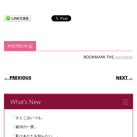
POSTED IN
TV
BOOKMARK THE
permalink
.
POST NAVIGATION
← PREVIOUS
NEXT →
What’s New
「さとこはいつも」
「銀河の一票」
「私はあなたを知らない、」