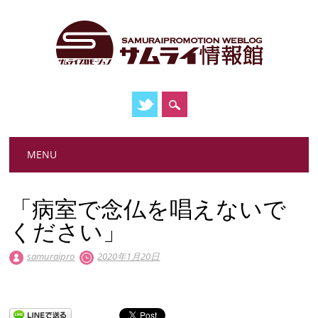
Main menu
Skip
MENU
to
content
「病室で念仏を唱えないで
ください」
samuraipro
2020年1月20日