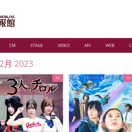
CM
STAGE
VIDEO
MV
WEB
2月 2023
TV
TV