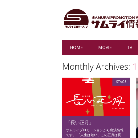
Main menu
Skip
HOME
MOVIE
TV
to
content
Monthly Archives:
1
STAGE
「長い正月」
サムライプロモーションから出演情報
です。 「人生は短い。この正月は長