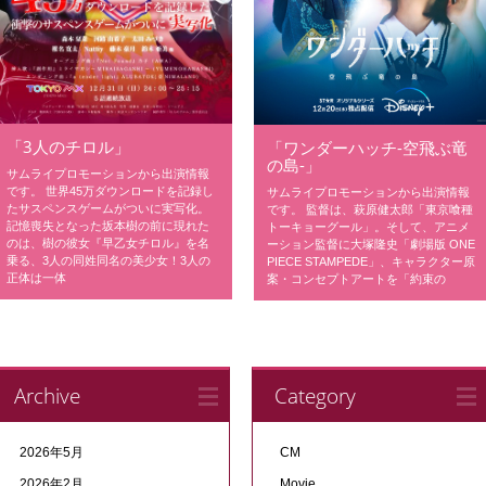
「3人のチロル」
「ワンダーハッチ-空飛ぶ竜
の島-」
サムライプロモーションから出演情報
です。 世界45万ダウンロードを記録し
サムライプロモーションから出演情報
たサスペンスゲームがついに実写化。
です。 監督は、萩原健太郎「東京喰種
記憶喪失となった坂本樹の前に現れた
トーキョーグール」。そして、アニメ
のは、樹の彼女『早乙女チロル』を名
ーション監督に大塚隆史「劇場版 ONE
乗る、3人の同姓同名の美少女！3人の
PIECE STAMPEDE」、キャラクター原
正体は一体
案・コンセプトアートを「約束の
Archive
Category
2026年5月
CM
2026年2月
Movie