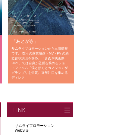
「あとがき」
サムライプロモーションから出演情報
です。 数々の商業映画・MV・PV の助
監督や演出を務め、「さぬき映画祭
2021」では自身が監督を務めるショー
トフィルム「僕とぼくとカノジョ」が
グランプリを受賞。近年注目を集める
ディレク
LINK
サムライプロモーション
WebSite