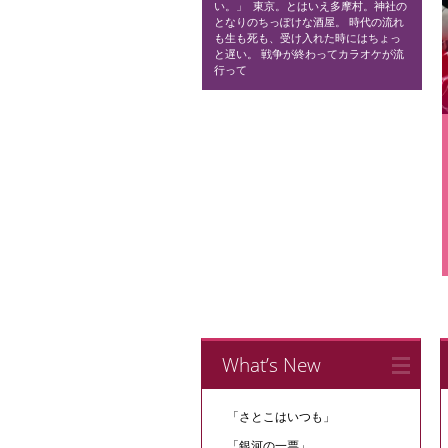
い。」 ​ 東京。とはいえ多摩村。神社の
となりのちっぽけな酒屋。 時代の流れ
も生も死も、受け入れた時にはちょっ
と遅い。 戦争が終わってカラオケが流
行って
What’s New
「さとこはいつも」
「銀河の一票」