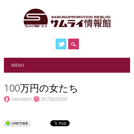
Main menu
Skip
MENU
to
content
100万円の女たち
samuraipro
2017年4月24日