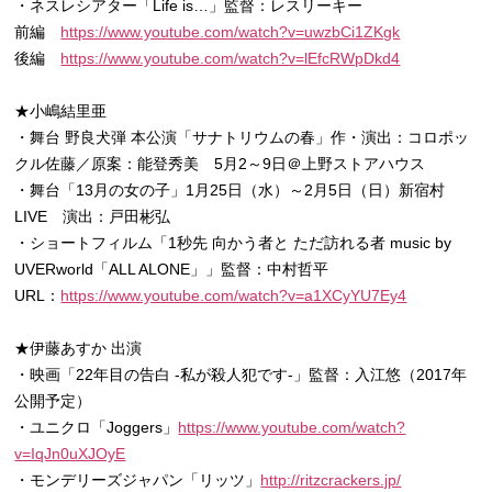
・ネスレシアター「Life is…」監督：レスリーキー
前編
https://www.youtube.com/watch?v=uwzbCi1ZKgk
後編
https://www.youtube.com/watch?v=lEfcRWpDkd4
★小嶋結里亜
・舞台 野良犬弾 本公演「サナトリウムの春」作・演出：コロポッ
クル佐藤／原案：能登秀美 5月2～9日＠上野ストアハウス
・舞台「13月の女の子」1月25日（水）～2月5日（日）新宿村
LIVE 演出：戸田彬弘
・ショートフィルム「1秒先 向かう者と ただ訪れる者 music by
UVERworld「ALL ALONE」」監督：中村哲平
URL：
https://www.youtube.com/watch?v=a1XCyYU7Ey4
★伊藤あすか 出演
・映画「22年目の告白 -私が殺人犯です-」監督：入江悠（2017年
公開予定）
・ユニクロ「Joggers」
https://www.youtube.com/watch?
v=IqJn0uXJOyE
・モンデリーズジャパン「リッツ」
http://ritzcrackers.jp/