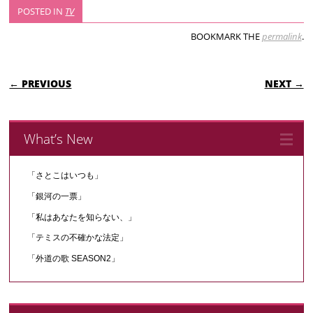
POSTED IN
TV
BOOKMARK THE
permalink
.
POST NAVIGATION
← PREVIOUS
NEXT →
What’s New
「さとこはいつも」
「銀河の一票」
「私はあなたを知らない、」
「テミスの不確かな法定」
「外道の歌 SEASON2」