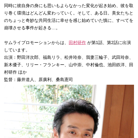
同時に彼自身の身にも思いもよらなかった変化が起き始め、
彼を取
り巻く環境はどんどん変わっていく。
そして、ある日。
美女たちと
のちょっと奇妙な共同生活に幸せを感じ始めていた慎に
、すべてを
崩壊させる事件が起きる…。
サムライプロモーションからは、
田村研作
が第1話、第2話に出演
しています。
出演：野田洋次郎、福島リラ、松井玲奈、我妻三輪子、武田玲奈、
新木優子、リリー・フランキー、山中崇、中村倫也、池田鉄洋、
田
村研作 ほか
監督：藤井道人、原廣利、桑島憲司