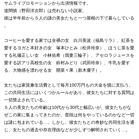
サムライプロモーションから出演情報です。
道間慎（野田洋次郎）は売れない小説家。
彼は半年前から５人の謎の美女たちと一つ屋根の下で暮らしている
。
コーヒーを愛する家では全裸の女 白川美波（福島リラ）、紅茶を
愛するヨガと本好きの女 塚本ひとみ（松井玲奈）、ほうじ茶を愛
する礼儀正しい女 小林佑希（我妻三輪子）、
アセロラジュースを
愛する訳アリ高校生の女 鈴村みどり（武田玲奈）、牛乳を愛す
る、大物感を漂わせる女 開菜々果（新木優子）。
女たちは家賃兼生活費として毎月100万円もの大金を慎に支払う
。
この共同生活にはいくつかルールがあり、
彼女たちに対する質問は
一切禁止されている。
５人の美女たちの年齢は10代から30代と幅広いが、
彼女たちがな
ぜこの家に集まってきたのか、
普段は何をやっているのかなど一切
は謎に包まれている…。
しかし、彼女たちとの奇妙な共同生活を通
じ、
女たちの過去や存在理由などが少しずつ解明されていく…。