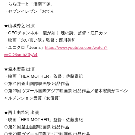
・ららぽーと「湘南平塚」
・セブンイレブン「おでん」
★山城秀之 出演
・GEOチャンネル「龍が如く 魂の詩」監督：江口カン
・映画「永い言い訳」監督：西川美和
・ユニクロ「Jeans」
https://www.youtube.com/watch?
v=CD6smbZ3yA4
★箱木宏美 出演
・映画「HER MOTHER」監督：佐藤慶紀
◇第21回釜山国際映画祭 出品作品
◇第23回ヴズール国際アジア映画祭 出品作品／箱木宏美がスペシ
ャルメンション受賞（女優賞）
★西山由希宏 出演
・映画「HER MOTHER」監督：佐藤慶紀
◇第21回釜山国際映画祭 出品作品
◇第23回ヴズール国際アジア映画祭 出品作品