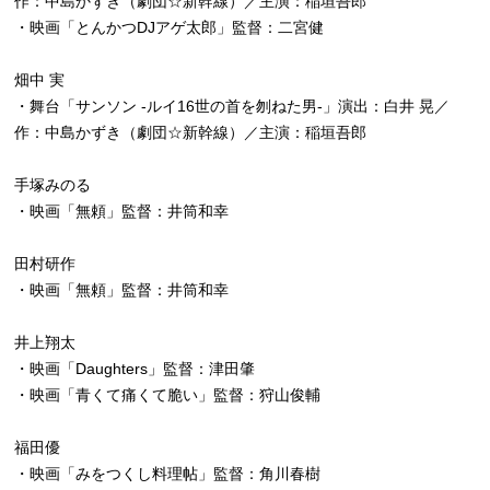
作：中島かずき（劇団☆新幹線）／主演：稲垣吾郎
・映画「とんかつDJアゲ太郎」監督：二宮健
畑中 実
・舞台「サンソン -ルイ16世の首を刎ねた男-」演出：白井 晃／
作：中島かずき（劇団☆新幹線）／主演：稲垣吾郎
手塚みのる
・映画「無頼」監督：井筒和幸
田村研作
・映画「無頼」監督：井筒和幸
井上翔太
・映画「Daughters」監督：津田肇
・映画「青くて痛くて脆い」監督：狩山俊輔
福田優
・映画「みをつくし料理帖」監督：角川春樹