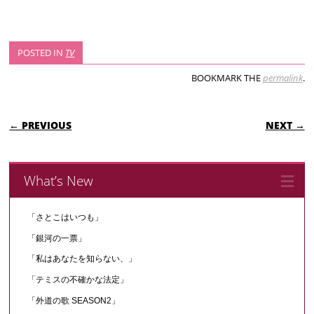
POSTED IN
TV
BOOKMARK THE
permalink
.
POST NAVIGATION
← PREVIOUS
NEXT →
What’s New
「さとこはいつも」
「銀河の一票」
「私はあなたを知らない、」
「テミスの不確かな法定」
「外道の歌 SEASON2」