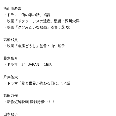
西山由希宏
・ドラマ「俺の家の話」 9話
・映画「ドクターデスの遺産」監督：深川栄洋
・映画「クソみたいな映画」監督：芝 聡
高橋和貴
・映画「魚座どうし」監督：山中瑤子
藤木豪月
・ドラマ「24 -JAPAN-」15話
片岸佑太
・ドラマ「君と世界が終わる日に」3.4話
髙田万作
・新作短編映画 撮影待機中！！
山本映子