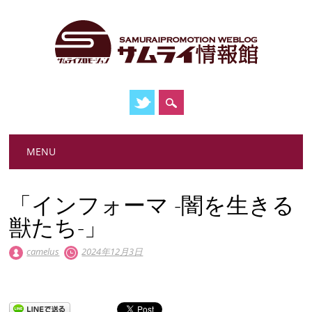
Main menu
Skip
MENU
to
content
「インフォーマ -闇を生きる
獣たち-」
camelus
2024年12月3日