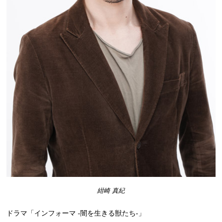
紺崎 真紀
ドラマ「インフォーマ -闇を生きる獣たち-」