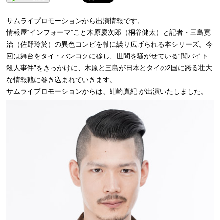
サムライプロモーションから出演情報です。
情報屋“インフォーマ”こと木原慶次郎（桐谷健太）と記者・
三島寛
治（佐野玲於）
の異色コンビを軸に繰り広げられる本シリーズ。
今
回は舞台をタイ・バンコクに移し、世間を騒がせている“
闇バイト
殺人事件”をきっかけに、
木原と三島が日本とタイの2国に跨る壮大
な情報戦に巻き込まれて
いきます。
サムライプロモーションからは、紺崎真紀 が出演いたしました。