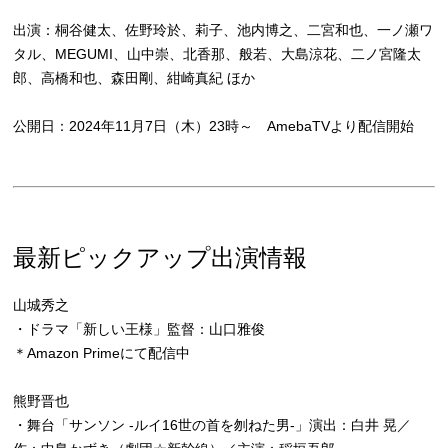
出演：桐谷健太、佐野玲於、莉子、池内博之、二宮和也、一ノ瀬ワ
タル、MEGUMI、山中崇、北香那、般若、大島涼花、二ノ宮隆太
郎、高橋和也、森田剛、紺崎真紀 ほか
公開日：2024年11月7日（木）23時～ AmebaTVより配信開始
最新ピックアップ出演情報
山城秀之
・ドラマ「新しい王様」監督：山口雅俊
＊Amazon Primeにて配信中
熊野晋也
・舞台「サンソン -ルイ16世の首を刎ねた男-」演出：白井 晃／