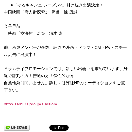
・TX「ゆるキャン△ シーズン2」引き続き出演決定！
中国映画「唐人街探索3」監督：陳 恩誠
金子早苗
・映画「樹海村」監督：清水 崇
他、所属メンバーが多数、評判の映画・ドラマ・CM・PV・スチー
ル広告に出演中！
＊サムライプロモーションでは、新しい出会いを求めています。身
近で評判の方！普通の方！個性的な方！
自薦他薦は問いません。詳しくは弊社HPのオーディションをご覧
下さい。
http://samuraipro.jp/audition/