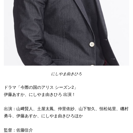
にしやま由きひろ
ドラマ「今際の国のアリス シーズン2」
伊藤あすか、にしやま由きひろ 出演！
出演：山﨑賢人、土屋太鳳、仲里依紗、山下智久、恒松祐里、磯村
勇斗、伊藤あすか、にしやま由きひろほか
監督：佐藤信介