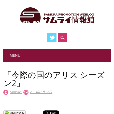
Main menu
Skip
MENU
to
content
「今際の国のアリス シーズ
ン2」
camelus
2023年2月22日