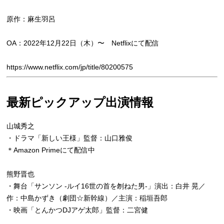
原作：麻生羽呂
OA：2022年12月22日（木）〜 Netflixにて配信
https://www.netflix.com/jp/title/80200575
最新ピックアップ出演情報
山城秀之
・ドラマ「新しい王様」監督：山口雅俊
＊Amazon Primeにて配信中
熊野晋也
・舞台「サンソン -ルイ16世の首を刎ねた男-」演出：白井 晃／
作：中島かずき（劇団☆新幹線）／主演：稲垣吾郎
・映画「とんかつDJアゲ太郎」監督：二宮健