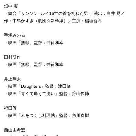
畑中 実
・舞台「サンソン -ルイ16世の首を刎ねた男-」演出：白井 晃／
作：中島かずき（劇団☆新幹線）／主演：稲垣吾郎
手塚みのる
・映画「無頼」監督：井筒和幸
田村研作
・映画「無頼」監督：井筒和幸
井上翔太
・映画「Daughters」監督：津田肇
・映画「青くて痛くて脆い」監督：狩山俊輔
福田優
・映画「みをつくし料理帖」監督：角川春樹
西山由希宏