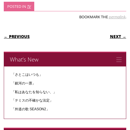
POSTED IN
TV
BOOKMARK THE
permalink
.
POST NAVIGATION
← PREVIOUS
NEXT →
What’s New
「さとこはいつも」
「銀河の一票」
「私はあなたを知らない、」
「テミスの不確かな法定」
「外道の歌 SEASON2」