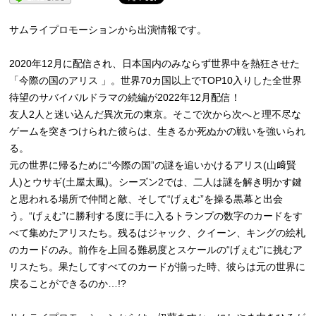
サムライプロモーションから出演情報です。
2020年12月に配信され、日本国内のみならず世界中を熱狂させた
「今際の国のアリス 」。世界70カ国以上でTOP10入りした全世界
待望のサバイバルドラマの続編が2022年12月配信！
友人2人と迷い込んだ異次元の東京。そこで次から次へと理不尽な
ゲームを突きつけられた彼らは、生きるか死ぬかの戦いを強いられ
る。
元の世界に帰るために“今際の国”の謎を追いかけるアリス(山﨑賢
人)とウサギ(土屋太鳳)。シーズン2では、二人は謎を解き明かす鍵
と思われる場所で仲間と敵、そして“げぇむ”を操る黒幕と出会
う。“げぇむ”に勝利する度に手に入るトランプの数字のカードをす
べて集めたアリスたち。残るはジャック、クイーン、キングの絵札
のカードのみ。前作を上回る難易度とスケールの“げぇむ”に挑むア
リスたち。果たしてすべてのカードが揃った時、彼らは元の世界に
戻ることができるのか…!?