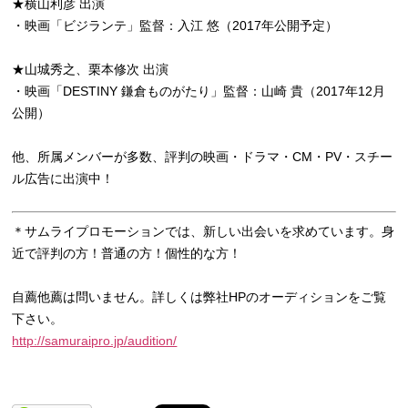
★横山利彦 出演
・映画「ビジランテ」監督：入江 悠（2017年公開予定）
★山城秀之、栗本修次 出演
・映画「DESTINY 鎌倉ものがたり」監督：山崎 貴（2017年12月
公開）
他、所属メンバーが多数、評判の映画・ドラマ・CM・PV・スチー
ル広告に出演中！
＊サムライプロモーションでは、新しい出会いを求めています。身
近で評判の方！普通の方！個性的な方！
自薦他薦は問いません。詳しくは弊社HPのオーディションをご覧
下さい。
http://samuraipro.jp/audition/