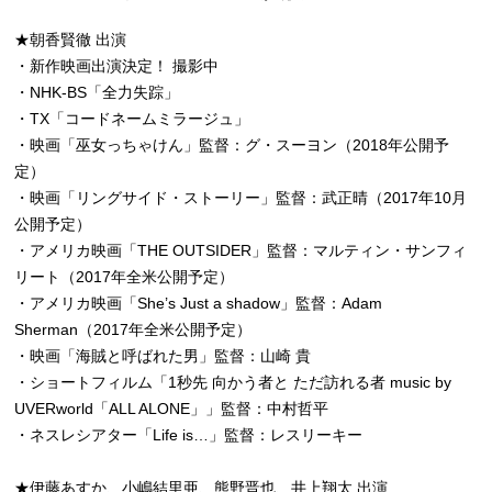
★朝香賢徹 出演
・新作映画出演決定！ 撮影中
・NHK-BS「全力失踪」
・TX「コードネームミラージュ」
・映画「巫女っちゃけん」監督：グ・スーヨン（2018年公開予
定）
・映画「リングサイド・ストーリー」監督：武正晴（2017年10月
公開予定）
・アメリカ映画「THE OUTSIDER」監督：マルティン・サンフィ
リート（2017年全米公開予定）
・アメリカ映画「She’s Just a shadow」監督：Adam
Sherman（2017年全米公開予定）
・映画「海賊と呼ばれた男」監督：山崎 貴
・ショートフィルム「1秒先 向かう者と ただ訪れる者 music by
UVERworld「ALL ALONE」」監督：中村哲平
・ネスレシアター「Life is…」監督：レスリーキー
★伊藤あすか、小嶋結里亜、熊野晋也、井上翔太 出演