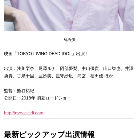
福田優
映画「TOKYO LIVING DEAD IDOL」出演！
出演：浅川梨奈、尾澤ルナ、阿部夢梨、中山優貴、山口智也、
井澤
勇貴、古泉千里、亜沙美、星守紗凪、尚玄、福田優 ほか
監督：熊谷祐紀
公開日：2018年 初夏ロードショー
http://movie-tldi.com
最新ピックアップ出演情報