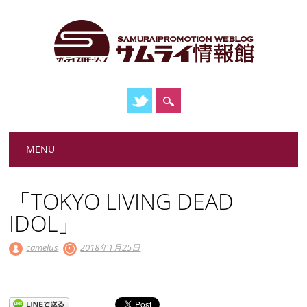
Main menu
Skip
MENU
to
content
「TOKYO LIVING DEAD
IDOL」
camelus
2018年1月25日