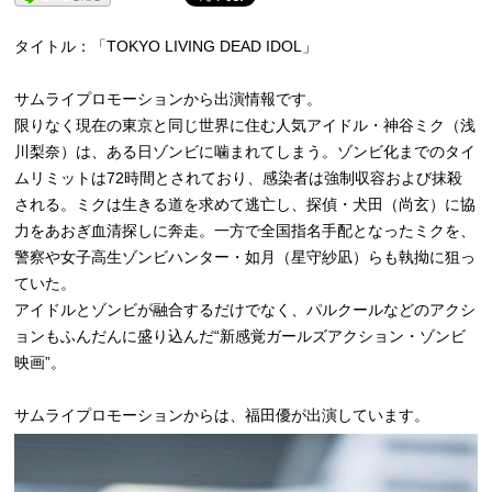
タイトル：「TOKYO LIVING DEAD IDOL」
サムライプロモーションから出演情報です。
限りなく現在の東京と同じ世界に住む人気アイドル・神谷ミク（
浅
川梨奈）は、ある日ゾンビに噛まれてしまう。
ゾンビ化までのタイ
ムリミットは72時間とされており、
感染者は強制収容および抹殺
される。
ミクは生きる道を求めて逃亡し、探偵・犬田（尚玄）
に協
力をあおぎ血清探しに奔走。
一方で全国指名手配となったミクを、
警察や女子高生ゾンビハンター・如月（星守紗凪）
らも執拗に狙っ
ていた。
アイドルとゾンビが融合するだけでなく、
パルクールなどのアクシ
ョンもふんだんに盛り込んだ“
新感覚ガールズアクション・ゾンビ
映画”。
サムライプロモーションからは、福田優が出演しています。