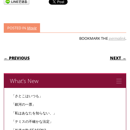
POSTED IN
Movie
BOOKMARK THE
permalink
.
POST NAVIGATION
← PREVIOUS
NEXT →
What’s New
「さとこはいつも」
「銀河の一票」
「私はあなたを知らない、」
「テミスの不確かな法定」