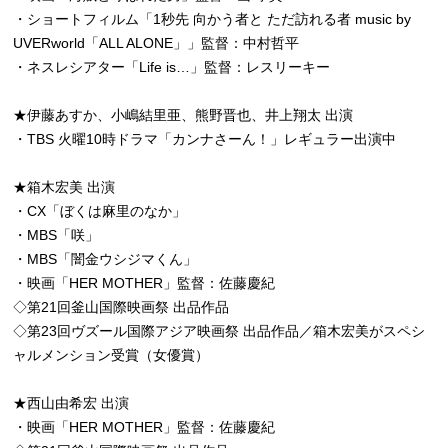
・ショートフィルム「1秒先 向かう者と ただ訪れる者 music by
UVERworld「ALL ALONE」」監督：中村哲平
・ネスレシアター「Life is…」監督：レスリーキー
★伊藤あすか、小嶋結里亜、熊野晋也、井上翔太 出演
・TBS 火曜10時ドラマ「カンナさーん！」レギュラー出演中
★箱木宏美 出演
・CX「ぼくは麻里のなか」
・MBS「咲」
・MBS「闇金ウシジマくん」
・映画「HER MOTHER」監督：佐藤慶紀
◇第21回釜山国際映画祭 出品作品
◇第23回ヴズール国際アジア映画祭 出品作品／箱木宏美がスペシ
ャルメンション受賞（女優賞）
★西山由希宏 出演
・映画「HER MOTHER」監督：佐藤慶紀