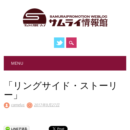
Main menu
Skip
MENU
to
content
「リングサイド・ストーリ
ー」
camelus
2017年9月27日