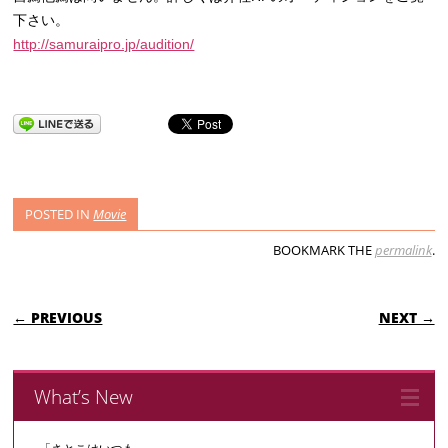
下さい。
http://samuraipro.jp/audition/
POSTED IN
Movie
BOOKMARK THE
permalink
.
POST NAVIGATION
← PREVIOUS
NEXT →
What’s New