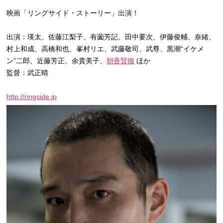
映画「リングサイド・ストーリー」出演！
出演：瑛太、佐藤江梨子、有薗芳記、田中要次、伊藤俊輔、奈緒、
村上和成、高橋和也、峯村リエ、武藤敬司、武尊、黒潮“
イケメ
ン”二郎、近藤芳正、余貴美子、
朝香賢徹
ほか
監督：武正晴
http://ringside.jp