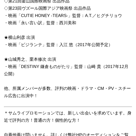
◇第21回釜山国際映画祭 出品作品
◇第23回ヴズール国際アジア映画祭 出品作品
・映画「CUTIE HONEY -TEARS-」監督：A.T.／ヒグチリョウ
・映画「永い言い訳」監督：西川美和
★横山利彦 出演
・映画「ビジランテ」監督：入江 悠（2017年公開予定）
★山城秀之、栗本修次 出演
・映画「DESTINY 鎌倉ものがたり」監督：山崎 貴（2017年12月
公開）
他、所属メンバーが多数、評判の映画・ドラマ・CM・PV・スチー
ル広告に出演中！
＊サムライプロモーションでは、新しい出会いを求めています。身
近で評判の方！普通の方！個性的な方！
自薦他薦は問いません。詳しくは弊社HPのオーディションをご覧