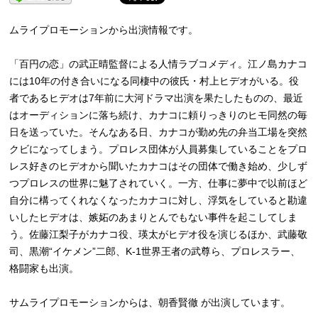
ムライプロモーションから出演情報です。
「百円の恋」の武正晴監督による人情ラブコメディ。
江ノ島カナコ
には10年の付き合いになる同棲中の彼氏・
村上ヒデオがいる。
役
者であるヒデオは7年前に大河ドラマ出演を果たしたものの、
最近
はオーディションに落ち続け、
カナコに頼りっきりのヒモ同然の毎
日を送っていた。
そんなある日、
カナコが勤め先の弁当工場を突然
クビになってしまう。
プロレス団体が人員募集していることをプロ
レス好きのヒデオから
聞いたカナコはその団体で働き始め、
少しず
つプロレスの世界に魅了されていく。一方、
仕事に夢中で以前ほど
自分に構ってくれなくなったカナコに対し、
浮気をしていると勘違
いしたヒデオは、
嫉妬のあまりとんでもない事件を起こしてしま
う。
佐藤江梨子がカナコ役、瑛太がヒデオ役を演じるほか、武藤敬
司、
黒潮“イケメン”二郎、K-1世界王者の武尊ら、プロレスラー、
格闘家も出演。
サムライプロモーションからは、朝香賢徹 が出演しています。