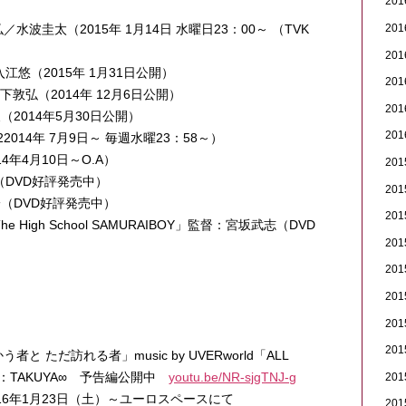
20
水波圭太（2015年 1月14日 水曜日23：00～ （TVK
20
20
悠（2015年 1月31日公開）
20
敦弘（2014年 12月6日公開）
20
（2014年5月30日公開）
20
2014年 7月9日～ 毎週水曜23：58～）
年4月10日～O.A）
20
DVD好評発売中）
20
（DVD好評発売中）
20
igh School SAMURAIBOY」監督：宮坂武志（DVD
20
20
20
20
20
 ただ訪れる者」music by UVERworld「ALL
：TAKUYA∞ 予告編公開中
youtu.be/NR-sjgTNJ-g
20
6年1月23日（土）～ユーロスペースにて
20