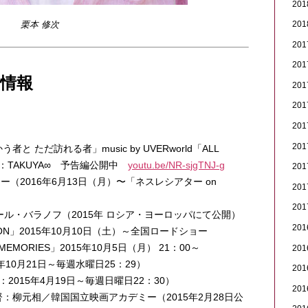
20
栗本 修次
20
20
20
情報
20
20
20
20
 ただ訪れる者」music by UVERworld「ALL
：TAKUYA∞ 予告編公開中
youtu.be/NR-sjgTNJ-g
20
キー（2016年6月13日（月）〜「ネスレシアター on
20
20
ル・バラノフ（2015年 ロシア・ヨーロッパにて公開）
20
SION」2015年10月10日（土）～全国ロードショー
MEMORIES」2015年10月5日（月） 21：00～
20
5年10月21日～毎週水曜日25：29）
20
015年4月19日～毎週日曜日22：30）
20
督：柳元相／韓国国立映画アカデミー（2015年2月28日公