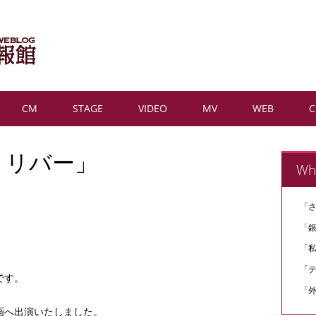
CM
STAGE
VIDEO
MV
WEB
ザ リバー」
Wh
「
「
「
「
です。
「外
画へ出演いたしました。