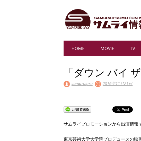
Main menu
Skip
HOME
MOVIE
TV
to
content
「ダウン バイ 
samuraipro
2016年11月21日
サムライプロモーションから出演情報
東京芸術大学大学院プロデュースの映