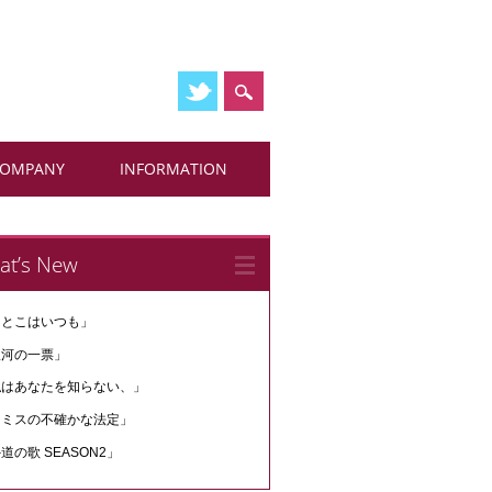
COMPANY
INFORMATION
at’s New
さとこはいつも」
銀河の一票」
私はあなたを知らない、」
テミスの不確かな法定」
道の歌 SEASON2」