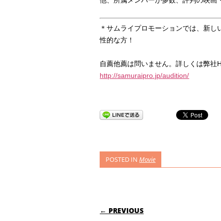
＊サムライプロモーションでは、新し
性的な方！
自薦他薦は問いません。詳しくは弊社
http://samuraipro.jp/audition/
POSTED IN
Movie
POST NAVIGATI
← PREVIOUS