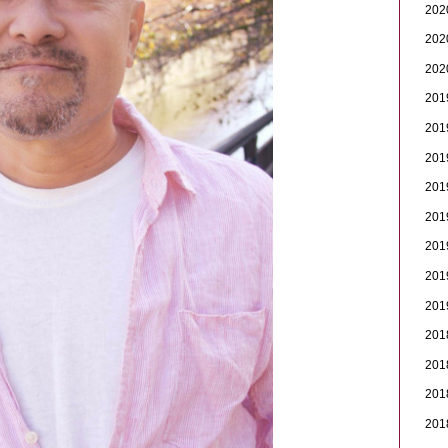
20
20
20
20
20
20
20
20
20
20
20
20
20
20
20