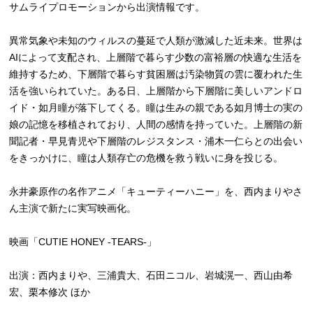
サムライプロモーションから出演情報です。
異常気象や未知のウィルスの蔓延で人類が激減した近未来。世界は
AIによって支配され、上層階で暮らす少数の富裕層の快適な生活を
維持するため、下層階で暮らす貧困層は汚染物質の雲に覆われた生
活を強いられていた。ある日、上層階から下層階に美しいアンドロ
イド・如月瞳が落下してくる。瞳は生みの親である如月博士の実の
娘の記憶を移植されており、人間の感情を持っていた。上層階の新
聞記者・早見青児や下層階のレジスタンス・浦木一仁らとの出会い
をきっかけに、瞳は人類存亡の危機を救う戦いに身を投じる。
永井豪原作の名作アニメ「キューティーハニー」を、西内まりやさ
ん主演で新たに実写映画化。
映画「CUTIE HONEY -TEARS-」
出演：西内まりや、三浦貴大、石田ニコル、岩城滉一、西山由希
宏、栗本修次 ほか