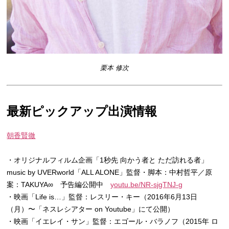
栗本 修次
最新ピックアップ出演情報
朝香賢徹
・オリジナルフィルム企画「1秒先 向かう者と ただ訪れる者」
music by UVERworld「ALL ALONE」監督・脚本：中村哲平／原
案：TAKUYA∞ 予告編公開中
youtu.be/NR-sjgTNJ-g
・映画「Life is…」監督：レスリー・キー（2016年6月13日
（月）〜「ネスレシアター on Youtube」にて公開）
・映画「イエレイ・サン」監督：エゴール・バラノフ（2015年 ロ