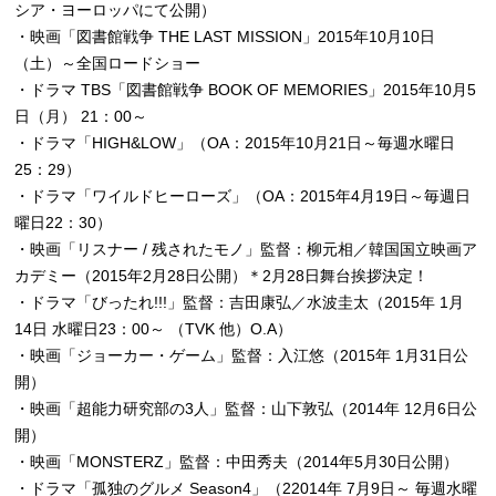
シア・ヨーロッパにて公開）
・映画「図書館戦争 THE LAST MISSION」2015年10月10日
（土）～全国ロードショー
・ドラマ TBS「図書館戦争 BOOK OF MEMORIES」2015年10月5
日（月） 21：00～
・ドラマ「HIGH&LOW」（OA：2015年10月21日～毎週水曜日
25：29）
・ドラマ「ワイルドヒーローズ」（OA：2015年4月19日～毎週日
曜日22：30）
・映画「リスナー / 残されたモノ」監督：柳元相／韓国国立映画ア
カデミー（2015年2月28日公開）＊2月28日舞台挨拶決定！
・ドラマ「びったれ!!!」監督：吉田康弘／水波圭太（2015年 1月
14日 水曜日23：00～ （TVK 他）O.A）
・映画「ジョーカー・ゲーム」監督：入江悠（2015年 1月31日公
開）
・映画「超能力研究部の3人」監督：山下敦弘（2014年 12月6日公
開）
・映画「MONSTERZ」監督：中田秀夫（2014年5月30日公開）
・ドラマ「孤独のグルメ Season4」（22014年 7月9日～ 毎週水曜