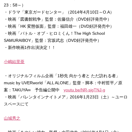
23：58～）
・ドラマ「東京ガードセンター」（2014年4月10日～O.A）
・映画「図書館戦争」監督：佐藤信介（DVD好評発売中）
・映画「HK 変態仮面」監督：福田雄一（DVD好評発売中）
・映画「バトル・オブ・ヒロミくん！The High School
SAMURAIBOY」監督：宮坂武志（DVD好評発売中）
・新作映画1作出演決定！！
小嶋結里亜
・オリジナルフィルム企画「1秒先 向かう者と ただ訪れる者」
music by UVERworld「ALL ALONE」監督・脚本：中村哲平／原
案：TAKUYA∞ 予告編公開中
youtu.be/NR-sjgTNJ-g
・映画「バレンタインナイトメア」2016年1月23日（土）～ユーロ
スペースにて
山城秀之