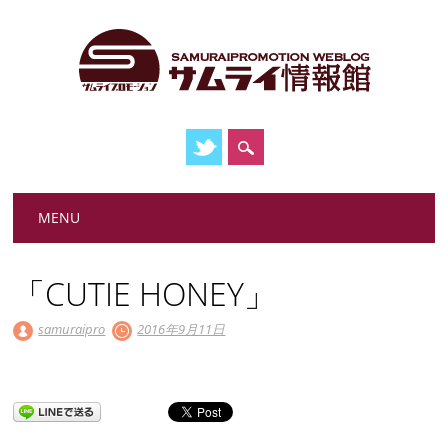
Main menu
Skip
MENU
to
content
「CUTIE HONEY」
samuraipro
2016年9月11日