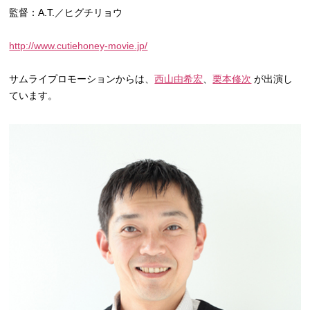
監督：A.T.／ヒグチリョウ
http://www.cutiehoney-movie.jp/
サムライプロモーションからは、
西山由希宏
、
栗本修次
が出演し
ています。