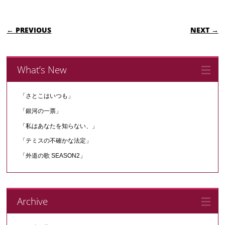
POST NAVIGATION
← PREVIOUS
NEXT →
What’s New
「さとこはいつも」
「銀河の一票」
「私はあなたを知らない、」
「テミスの不確かな法定」
「外道の歌 SEASON2」
Archive