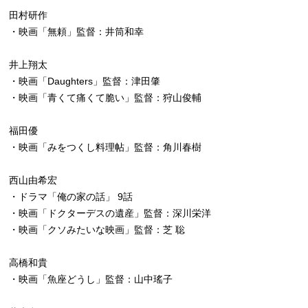
田村研作
・映画「無頼」監督：井筒和幸
井上翔太
・映画「Daughters」監督：津田肇
・映画「青くて痛くて脆い」監督：狩山俊輔
福田優
・映画「みをつくし料理帖」監督：角川春樹
西山由希宏
・ドラマ「俺の家の話」 9話
・映画「ドクターデスの遺産」監督：深川栄洋
・映画「クソみたいな映画」監督：芝 聡
高橋和貴
・映画「魚座どうし」監督：山中瑤子