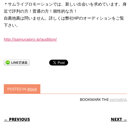
＊サムライプロモーションでは、新しい出会いを求めています。身
近で評判の方！普通の方！個性的な方！
自薦他薦は問いません。詳しくは弊社HPのオーディションをご覧
下さい。
http://samuraipro.jp/audition/
POSTED IN
Movie
BOOKMARK THE
permalink
.
POST NAVIGATION
← PREVIOUS
NEXT →