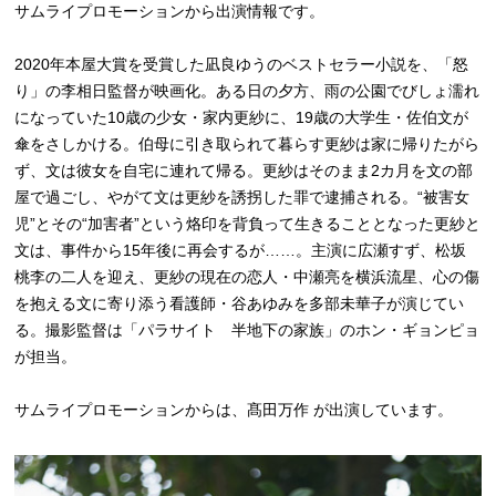
サムライプロモーションから出演情報です。
2020年本屋大賞を受賞した凪良ゆうのベストセラー小説を、「怒
り」の李相日監督が映画化。ある日の夕方、雨の公園でびしょ濡れ
になっていた10歳の少女・家内更紗に、19歳の大学生・佐伯文が
傘をさしかける。伯母に引き取られて暮らす更紗は家に帰りたがら
ず、文は彼女を自宅に連れて帰る。更紗はそのまま2カ月を文の部
屋で過ごし、やがて文は更紗を誘拐した罪で逮捕される。“被害女
児”とその“加害者”という烙印を背負って生きることとなった更紗と
文は、事件から15年後に再会するが……。主演に広瀬すず、松坂
桃李の二人を迎え、更紗の現在の恋人・中瀬亮を横浜流星、心の傷
を抱える文に寄り添う看護師・谷あゆみを多部未華子が演じてい
る。撮影監督は「パラサイト 半地下の家族」のホン・ギョンピョ
が担当。
サムライプロモーションからは、髙田万作 が出演しています。