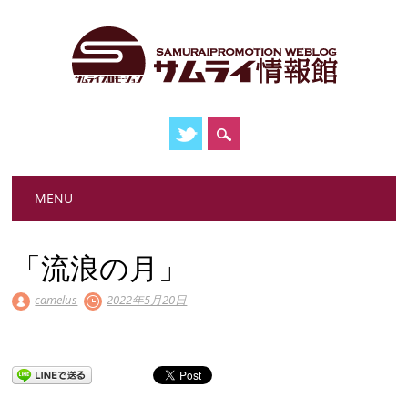
Main menu
Skip
MENU
to
content
「流浪の月」
camelus
2022年5月20日