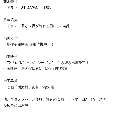
藤木豪月
・ドラマ「24 -JAPAN-」15話
片岸佑太
・ドラマ「君と世界が終わる日に」3.4話
髙田万作
・新作短編映画 撮影待機中！！
山本映子
・TX「ゆるキャン△ シーズン2」引き続き出演決定！
中国映画「唐人街探索3」監督：陳 恩誠
金子早苗
・映画「樹海村」監督：清水 崇
他、所属メンバーが多数、評判の映画・ドラマ・CM・PV・スチー
ル広告に出演中！