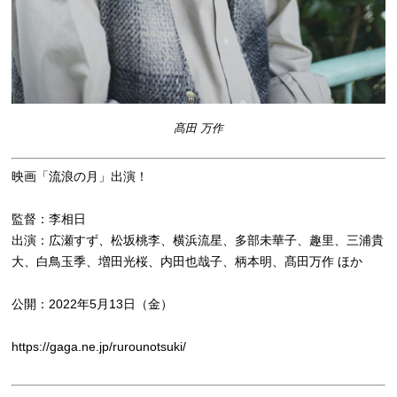
髙田 万作
映画「流浪の月」出演！
監督：李相日
出演：広瀬すず、松坂桃李、横浜流星、多部未華子、趣里、三浦貴
大、白鳥玉季、増田光桜、内田也哉子、柄本明、髙田万作 ほか
公開：2022年5月13日（金）
https://gaga.ne.jp/rurounotsuki/